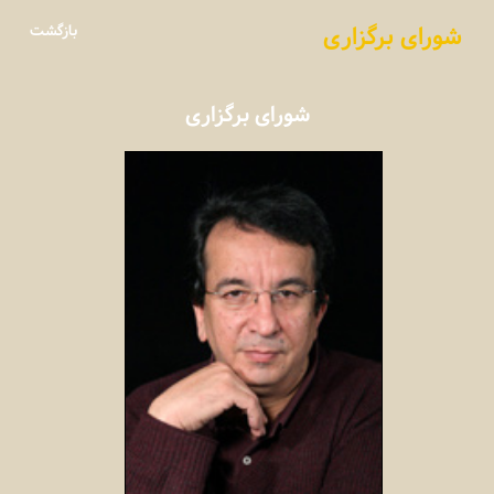
شورای برگزاری
بازگشت
هیأت داوران
فراخوان
شورای برگزاری
پیگیری / ورود
تماس با ما