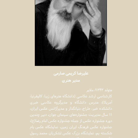
علیرضا کریمی صارمی
مدیر هنری
متولد ۱۳۴۲/ ملایر
كارشناسی ارشد عكاسی (دانشگاه هنرهای زیبا، كالیفرنیا،
آمریكا)، مدرس دانشگاه و مدیرگروه عكاسی خبری
دانشكده خبر، طراح، بنیانگذار و مدیرآژانس عكس ایران،
۱۱ سال مدیریت جشنواره‌های سینمای جوان، دبیر چندین
دوره جشنواره عكس از جمله جشنواره عكس امام رضا(ع)،
جشنواره عكس فرهنگ ایران زمین، نمایشگاه عكس بام
شكسته بم، نمایشگاه بزرگ عكس لشكریان محمد رسول