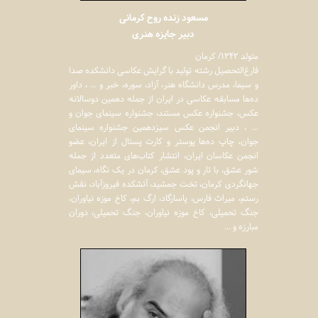
مسعود زنده روح کرمانی
دبیر جایزه هنری
متولد ۱۳۴۲/ کرمان
فارغ‌التحصیل رشته تولید با گرایش عکاسی دانشکده صدا
و سیما، مدرس دانشگاه هنر، آزاد، سوره، خبر و ... ، داور
ده‌ها مسابقه عکاسی در ایران از جمله دهمين دوسالانه
عكس، جشنواره عكس مستند، جشنواره سينمای جوان و
... ، دبیر انجمن عکس سیزدهمین جشنواره سینمای
جوان، چاپ ده‌ها پوستر و کارت پستال از ایران، عضو
انجمن عکاسان ایران، انتشار کتاب‌های متعدد از جمله
شور عشق، با تار و پود عشق، کرمان در یک نگاه، سیمای
جهانگردی کرمان، تخت جمشید، آتشکده فیروزآباد، نقش
رستم، میراث فارس، پاسارگاد، ارگ بم، کاخ موزه نیاوران،
جنگ تحمیلی، کاخ موزه نیاوران، جنگ تحمیلی، دوران
مبارزه و ...