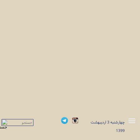
چهارشنبه 3 ارديبهشت
صفحه اصلی
1399
شورای هنری