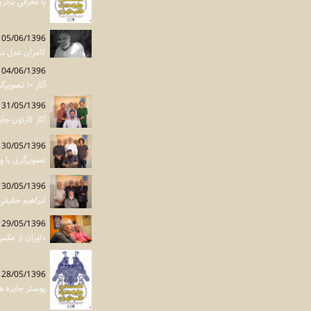
با معرفی برگز
05/06/1396
کامران عدل در
04/06/1396
آثار ۱۰ تصویرگر در بخش غیر رقابتی جایزه قلب تهران - شهرداری منطقه ۱۲ تهران ۱۰ اثر تصویرگری خرید
31/05/1396
آثار کارتون ج
30/05/1396
تصویرگری با و
30/05/1396
ابراهیم حقیقی
29/05/1396
داوران از عکس
28/05/1396
پوستر جایزه 