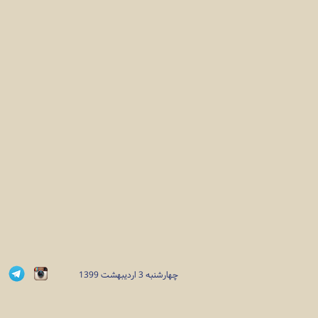
چهارشنبه 3 ارديبهشت 1399