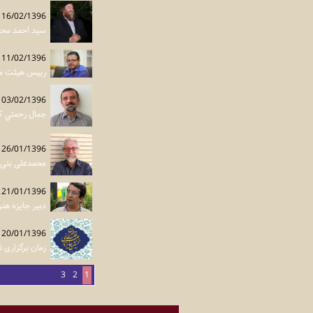
16/02/1396
سید احمد محیط
11/02/1396
رییس هيئت مدي
03/02/1396
جمال رحمتي كارتو
26/01/1396
محمدعلی بنی 
21/01/1396
دبیر جایزه هنری
20/01/1396
زمان برگزاری 
3
2
1