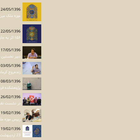
24/05/1396
موزه ملک میز
22/05/1396
۱۵۶ اثر به جایزه قلب تهران راه یافت
17/05/1396
دبیر نخستین ج
03/05/1396
زنده‌روح کرمان
08/03/1396
پژوهشکده فرهنگ و تاریخ
26/02/1396
در نشست نقد و 
19/02/1396
رییس موزه ملی
19/02/1396
23 اردیبهشت آخرین مهلت ارسال آثار به جایزه قلب تهران